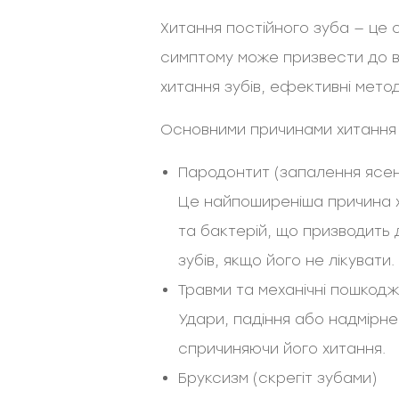
Хитання постійного зуба — це 
симптому може призвести до вт
хитання зубів, ефективні мето
Основними причинами хитання п
Пародонтит (запалення ясен 
Це найпоширеніша причина х
та бактерій, що призводить 
зубів, якщо його не лікувати.
Травми та механічні пошкод
Удари, падіння або надмірн
спричиняючи його хитання.
Бруксизм (скрегіт зубами)