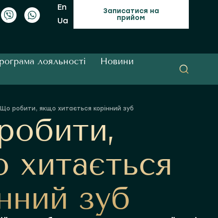
En
Записатися на
прийом
Ua
рограма лояльності
Новини
Що робити, якщо хитається корінний зуб
робити,
 хитається
нний зуб