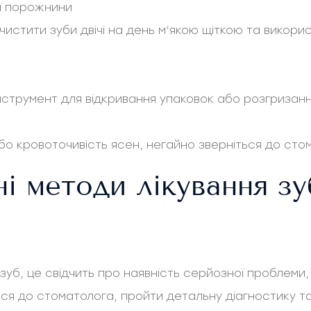
ої порожнини
стити зуби двічі на день м’якою щіткою та викорис
нструмент для відкривання упаковок або розгризанн
або кровоточивість ясен, негайно зверніться до сто
і методи лікування зу
зуб, це свідчить про наявність серйозної проблеми, 
ся до стоматолога, пройти детальну діагностику та