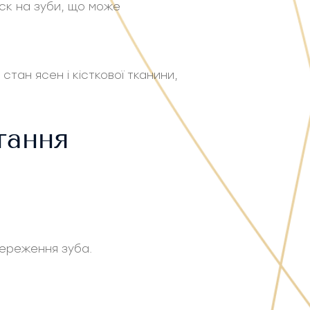
ск на зуби, що може
стан ясен і кісткової тканини,
тання
береження зуба.