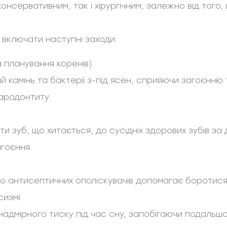
консервативним, так і хірургічним, залежно від тог
включати наступні заходи:
а планування коренів)
 камінь та бактерії з-під ясен, сприяючи загоєнню 
ародонтиту.
 зуб, що хитається, до сусідніх здорових зубів за
агоєння.
бо антисептичних ополіскувачів допомагає боротися
сизмі
 надмірного тиску під час сну, запобігаючи подаль