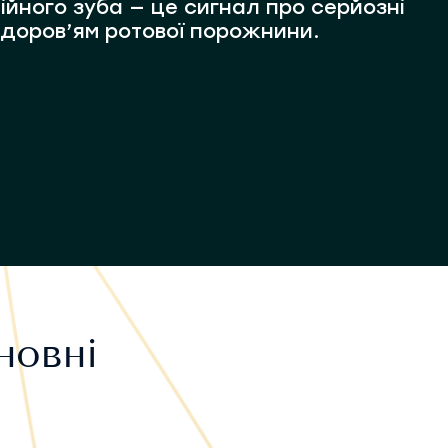
ійного зуба — це сигнал про серйозні
здоров’ям ротової порожнини.
новні