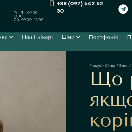
+38 (097) 642 52
30
Пн-Пт: 09:00–
18:00
Сб: 09:00–15:00
нас
Наші лікарі
Ціни
Портфоліо
П
Блог
Ви тут:
Що 
якщо
корі