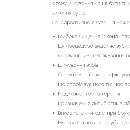
стану. Лікування може бути як 
хитання зуба.
Консервативне лікування може 
Глибоке чищення (скейлінг т
Ця процедура видаляє зубний
ефективним для лікування п
Шинування зубів
Стоматолог може зафіксувати
що стабілізує його під час з
Медикаментозна терапія
Призначення антибіотиків а
Використання капи при брук
Нічна капа захищає зуби від