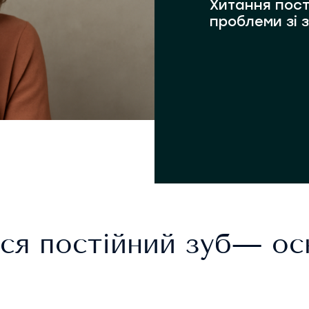
Хитання пост
проблеми зі 
ся постійний зуб— ос