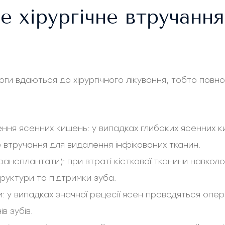
е хірургічне втручання
ги вдаються до хірургічного лікування, тобто повно
ення ясенних кишень: у випадках глибоких ясенних 
 втручання для видалення інфікованих тканин.
трансплантати): при втраті кісткової тканини навкол
руктури та підтримки зуба.
: у випадках значної рецесії ясен проводяться опер
в зубів.