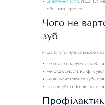
Видалення зуба
: якщо зуб н
або інший протез.
Чого не варт
зуб
Якщо ви стикнулися із цією пр
не варто ігнорувати проблем
не слід самостійно фіксува
не використовуйте зуби для 
не нехтуйте гігієною ротово
Профілактика