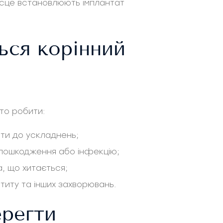
місце встановлюють імплантат
ься корінний
то робити:
сти до ускладнень;
 пошкодження або інфекцію;
а, що хитається;
нтиту та інших захворювань.
ерегти