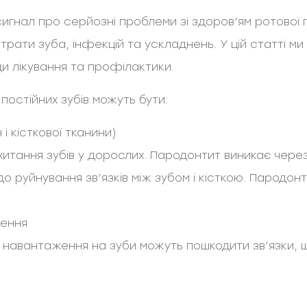
сигнал про серйозні проблеми зі здоров’ям ротової 
рати зуба, інфекцій та ускладнень. У цій статті ми
ди лікування та профілактики.
остійних зубів можуть бути:
і кісткової тканини)
итання зубів у дорослих. Пародонтит виникає чере
до руйнування зв’язків між зубом і кісткою. Пародо
ження
е навантаження на зуби можуть пошкодити зв’язки, 