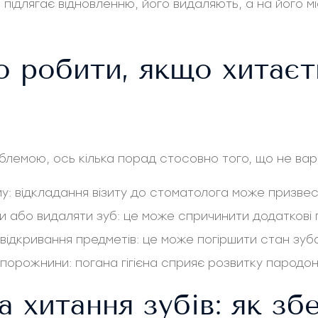
е підлягає відновленню, його видаляють, а на його 
о робити, якщо хитаєт
облемою, ось кілька порад стосовно того, що не вар
у: відкладання візиту до стоматолога може призве
ти або видаляти зуб: це може спричинити додаткові
відкривання предметів: це може погіршити стан зуб
ї порожнини: погана гігієна сприяє розвитку пародо
 хитання зубів: як зб