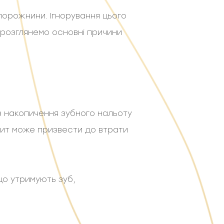
порожнини. Ігнорування цього
 розглянемо основні причини
з накопичення зубного нальоту
нтит може призвести до втрати
що утримують зуб,