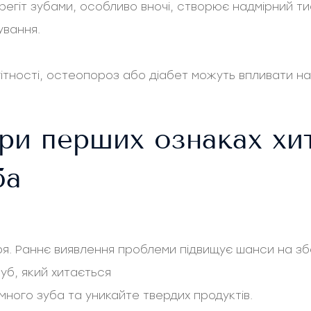
егіт зубами, особливо вночі, створює надмірний ти
ування.
гітності, остеопороз або діабет можуть впливати на 
ри перших ознаках хи
ба
аря. Раннє виявлення проблеми підвищує шанси на з
уб, який хитається
ного зуба та уникайте твердих продуктів.