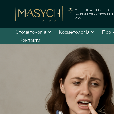
м. Івано-Франківськ,
вулиця Бельведерська,
25А
Стоматологія
Косметологія
Про 
Контакти