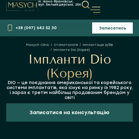
м. Івано-Франківськ,
вул. Бельведерська, 25А
Записатись
+38 (097) 642 52 30
Стоматологія
Імплантація зубів
Ви тут:
Імпланти Dio (Корея)
Імпланти Dio
(Корея)
DIO — це поєднання американської та корейського
системи імплантатів, яка існує на ринку із 1982 року,
і зараз є третім найбільш продаваним брендом у
світі
Записатися на консультацію