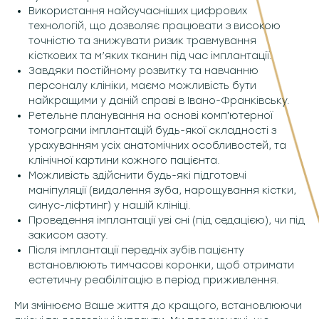
Використання найсучасніших цифрових
технологій, що дозволяє працювати з високою
точністю та знижувати ризик травмування
кісткових та м’яких тканин під час імплантації.
Завдяки постійному розвитку та навчанню
персоналу клініки, маємо можливість бути
найкращими у даній справі в Івано-Франківську.
Ретельне планування на основі компʼютерної
томограми імплантацій будь-якої складності з
урахуванням усіх анатомічних особливостей, та
клінічної картини кожного пацієнта.
Можливість здійснити будь-які підготовчі
маніпуляції (видалення зуба, нарощування кістки,
синус-ліфтинг) у нашій клініці.
Проведення імплантації уві сні (під седацією), чи під
закисом азоту.
Після імплантації передніх зубів пацієнту
встановлюють тимчасові коронки, щоб отримати
естетичну реабілітацію в період приживлення.
Ми змінюємо Ваше життя до кращого, встановлюючи