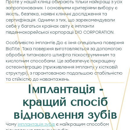
Проте у нашій клініці обирають тільки найкращі з усіх
запропонованих. І основними критеріями вибору є
якість, безпека, наявні клінічні дослідження та
сертифікація. Одними з тих, що зарекомендували
себе у багатьох країнах світу є імпланти
південнокорейської корпорації DIO CORPORATION.
Особливістю імплантів Діо є їхня спеціальна поверхня
BioTite. Така поверхня виготовляється за допомогою
обробки титанового штифта піскоструминним та
кислотним способами. Це забезпечує покращену
остеоінтеграцію (приживлення імпланту у кістковій
структурі), з гарантованою подальшою стабільністю
та стійкістю до навантажень.
Імплантація -
кращий спосіб
відновлення зубів
Чому
імплантація зубів
є найкращим способом