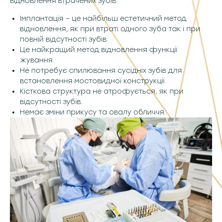
відновлення втрачених зубів:
Імплантація – це найбільш естетичний метод
відновлення, як при втраті одного зуба так і при
повній відсутності зубів.
Це найкращий метод відновлення функції
жування.
Не потребує спилювання сусідніх зубів для
встановлення мостовидної конструкції.
Кісткова структура не атрофується, як при
відсутності зубів.
Немає зміни прикусу та овалу обличчя.