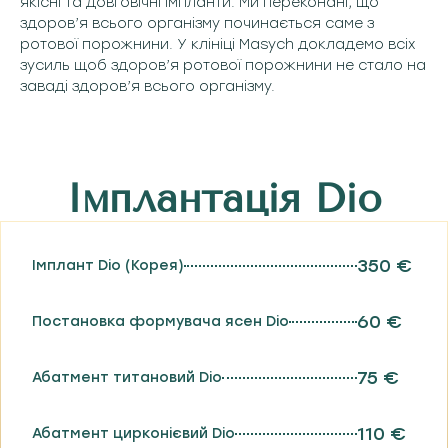
якісні та довговічні імпланти. Ми переконані, що
здоров’я всього організму починається саме з
ротової порожнини. У клініці Masych докладемо всіх
зусиль щоб здоров’я ротової порожнини не стало на
заваді здоров’я всього організму.
Імплантація Dio
350 €
Імплант Dio (Корея)
60 €
Постановка формувача ясен Dio
75 €
Абатмент титановий Dio
110 €
Абатмент цирконієвий Dio