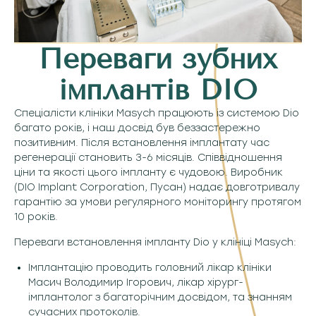
Переваги зубних
імплантів DIO
Спеціалісти клініки Masych працюють із системою Dio
багато років, і наш досвід був беззастережно
позитивним. Після встановлення імплантату час
регенерації становить 3-6 місяців. Співвідношення
ціни та якості цього імпланту є чудовою. Виробник
(DIO Implant Corporation, Пусан) надає довготривалу
гарантію за умови регулярного моніторингу протягом
10 років.
Переваги встановлення імпланту Dio у клініці Masych:
Імплантацію проводить головний лікар клініки
Масич Володимир Ігорович, лікар хірург-
імплантолог з багаторічним досвідом, та знанням
сучасних протоколів.