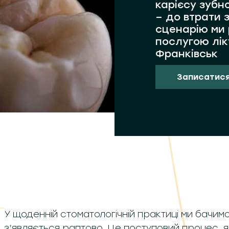
карієсу зубно
– до втрати 
сценарію ми
послугою ліку
Франківськ
Записатися
У щоденній стоматологічній практиці ми бачимо
з’являється раптово. Це поступовий процес, 