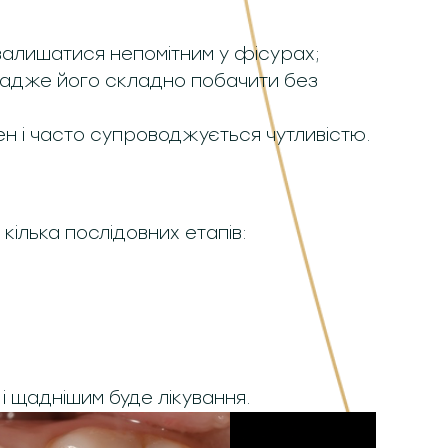
залишатися непомітним у фісурах;
, адже його складно побачити без
ен і часто супроводжується чутливістю.
кілька послідовних етапів:
і щаднішим буде лікування.