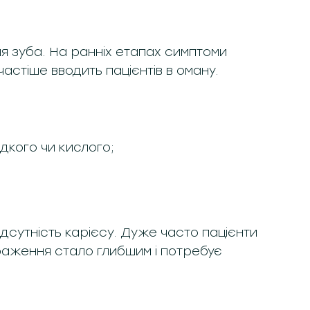
я зуба. На ранніх етапах симптоми
астіше вводить пацієнтів в оману.
дкого чи кислого;
ідсутність карієсу. Дуже часто пацієнти
раження стало глибшим і потребує