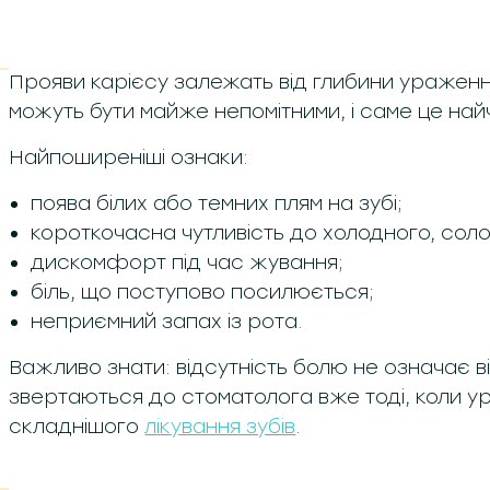
Прояви карієсу залежать від глибини ураженн
можуть бути майже непомітними, і саме це найч
Найпоширеніші ознаки:
поява білих або темних плям на зубі;
короткочасна чутливість до холодного, соло
дискомфорт під час жування;
біль, що поступово посилюється;
неприємний запах із рота.
Важливо знати: відсутність болю не означає в
звертаються до стоматолога вже тоді, коли у
складнішого
лікування зубів
.