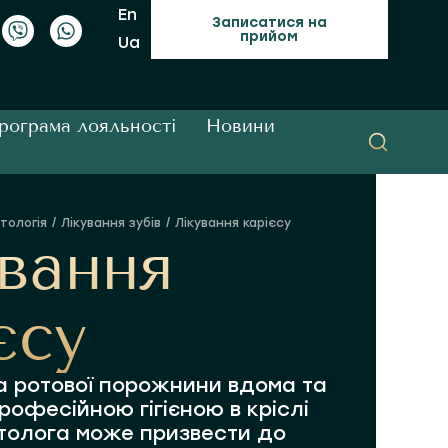
En
Записатися на
прийом
Ua
рограма лояльності
Новини
тологія
Лікування зубів
Лікування карієсу
вання
єсу
на ротової порожнини вдома та
рофесійною гігієною в кріслі
толога може призвести до