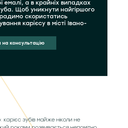
ї емалі, а в крайніх випадках
зуба. Щоб уникнути найгіршого
 радимо скористатись
вання карієсу в місті Івано-
 на консультацію
: карієс зубів майже ніколи не
який роками розвивається непомітно