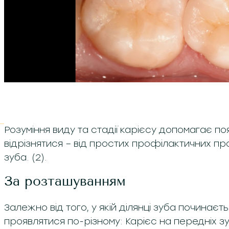
Розуміння виду та стадії карієсу допомагає по
відрізнятися – від простих профілактичних п
зуба. (2).
За розташуванням
Залежно від того, у якій ділянці зуба починає
проявлятися по-різному: Карієс на передніх з