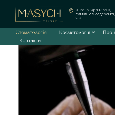
м. Івано-Франківськ,
вулиця Бельведерська,
25А
Стоматологія
Косметологія
Про 
Контакти