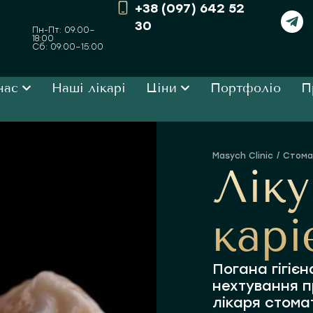
+38 (097) 642 52
30
Пн-Пт: 09:00–
18:00
Сб: 09:00–15:00
нас
Наші лікарі
Ціни
Портфоліо
П
Стома
Ви тут:
Ліку
карі
Погана гігіє
нехтування п
лікаря стома