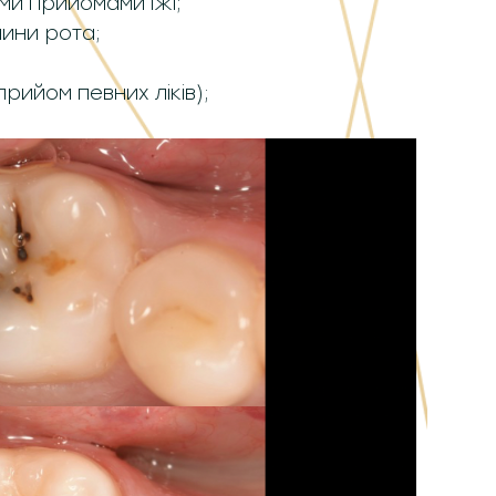
ми прийомами їжі;
ини рота;
рийом певних ліків);