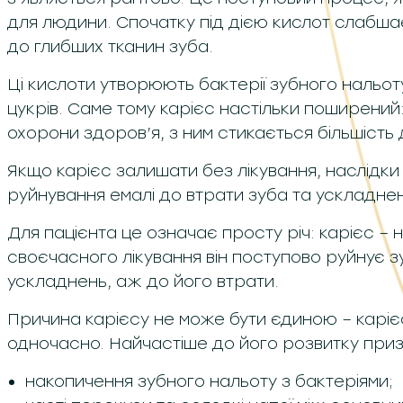
для людини. Спочатку під дією кислот слабша
до глибших тканин зуба.
Ці кислоти утворюють бактерії зубного нальоту
цукрів. Саме тому карієс настільки поширений:
охорони здоров’я, з ним стикається більшість 
Якщо карієс залишати без лікування, наслідки
руйнування емалі до втрати зуба та ускладне
Для пацієнта це означає просту річ: карієс –
своєчасного лікування він поступово руйнує 
ускладнень, аж до його втрати.
Причина карієсу не може бути єдиною – карі
одночасно. Найчастіше до його розвитку приз
накопичення зубного нальоту з бактеріями;