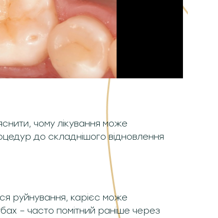
яснити, чому лікування може
роцедур до складнішого відновлення
ться руйнування, карієс може
убах – часто помітний раніше через