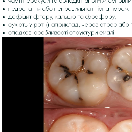
часті перекуси та солодкі напої між основни
недостатня або неправильна гігієна порожн
дефіцит фтору, кальцію та фосфору;
сухість у роті (наприклад, через стрес або п
спадкові особливості структури емалі.