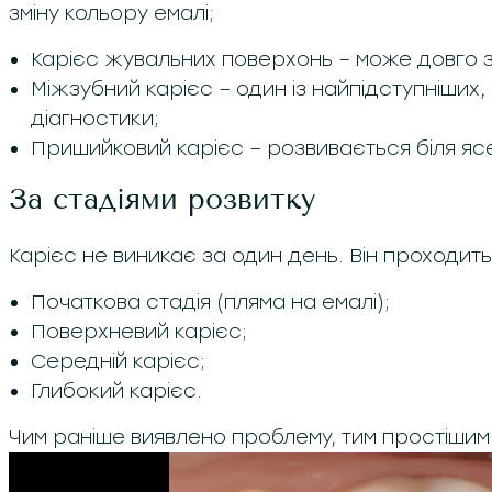
зміну кольору емалі;
Карієс жувальних поверхонь – може довго 
Міжзубний карієс – один із найпідступніших
діагностики;
Пришийковий карієс – розвивається біля яс
За стадіями розвитку
Карієс не виникає за один день. Він проходить 
Початкова стадія (пляма на емалі);
Поверхневий карієс;
Середній карієс;
Глибокий карієс.
Чим раніше виявлено проблему, тим простішим 