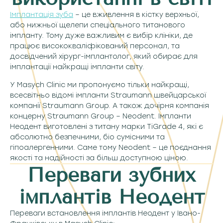
Імплантація зуба
– це вживлення в кістку верхньої,
або нижньої щелепи спеціального титанового
імпланту. Тому дуже важливим є вибір клініки, де
працює висококваліфікований персонал, та
досвідчений хірург-імплантолог, який обирає для
імплантації найкращі імпланти світу.
У Masych Clinic ми пропонуємо тільки найкращі,
всесвітньо відомі імпланти Straumann швейцарської
компанії Straumann Group. А також дочірня компанія
концерну Straumann Group – Neodent. Імпланти
Неодент виготовлені з титану марки TiGrade 4, які є
абсолютно безпечними, біо сумісними та
гіпоалергенними. Саме тому Neodent – це поєднання
якості та надійності за більш доступною ціною.
Переваги зубних
імплантів Неодент
Переваги встановлення імплантів Неодент у Івано-