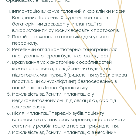
Франківську в Masych Clinic:
Імплантацію виконує головний лікар клініки Масич
Володимир Ігорович. Хірург-імплантолог з
багаторічним досвідом у імплантації та
використанням сучасних всесвітніх протоколів.
Постійні навчання та практика для усього
персоналу.
Ретельний огляд компʼютерної томограми для
планування операції будь-якої складності.
Врахування усіх анатомічних особливостей
кожного пацієнта, та здійснення будь-яких
підготовчих маніпуляцій (видалення зуба, кісткова
пластика чи синус-ліфтинг) безпосередньо в
нашій клініці в Івано-Франківську.
Можливість здійснити імплантацію у
медикаментозному сні (під седацією), або під
закисом азоту.
Після імплантації передніх зубів пацієнту
встановлюють тимчасові коронки, щоб отримати
естетичну реабілітацію в період приживлення.
Можливість здійснити імплантацію з негайним